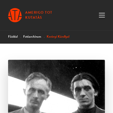
AMERIGO TOT
KUTATÁS
Főoldal
Fotóarchívum
Kerényi Károllyal