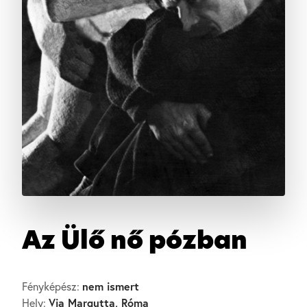
Az Ülő nő pózban
nem ismert
Fényképész:
Via Margutta, Róma
Hely: