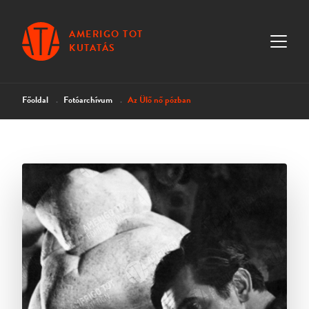
AMERIGO TOT
KUTATÁS
Főoldal
Fotóarchívum
Az Ülő nő pózban