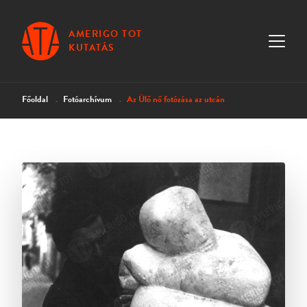
AMERIGO TOT
KUTATÁS
Főoldal
Fotóarchívum
Az Ülő nő fotózása az utcán