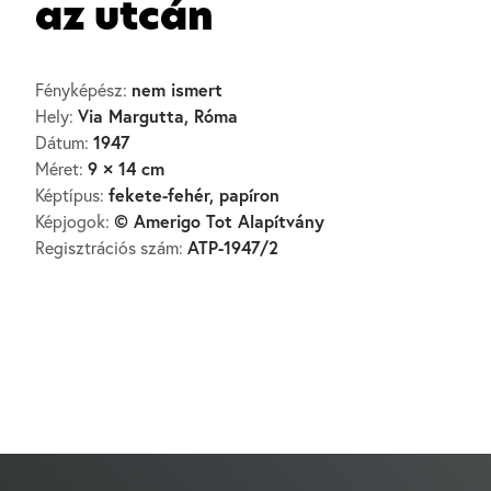
az utcán
nem ismert
Fényképész:
Via Margutta, Róma
Hely:
1947
Dátum:
9 × 14 cm
Méret:
fekete-fehér, papíron
Képtípus:
© Amerigo Tot Alapítvány
Képjogok:
ATP-1947/2
Regisztrációs szám: