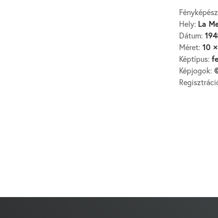
Fényképész
La Me
Hely:
194
Dátum:
10 ×
Méret:
f
Képtípus:
©
Képjogok:
Regisztrác