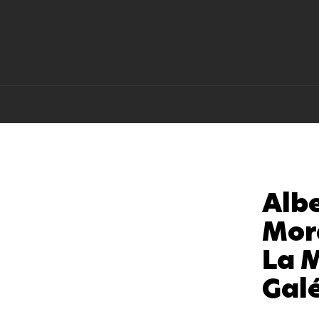
Alb
Mor
La 
Gal