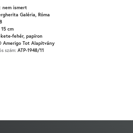
nem ismert
:
rgherita Galéria, Róma
8
 15 cm
ekete-fehér, papíron
 Amerigo Tot Alapítvány
ATP-1948/11
iós szám: