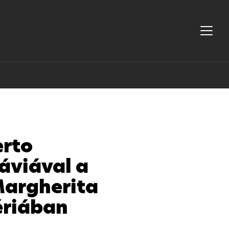
erto
áviával a
Margherita
ériában