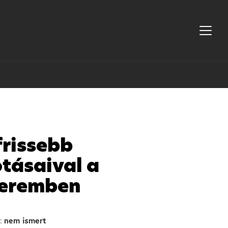
frissebb
tásaival a
eremben
nem ismert
: