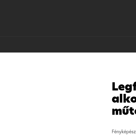
Leg
alko
műt
Fényképész