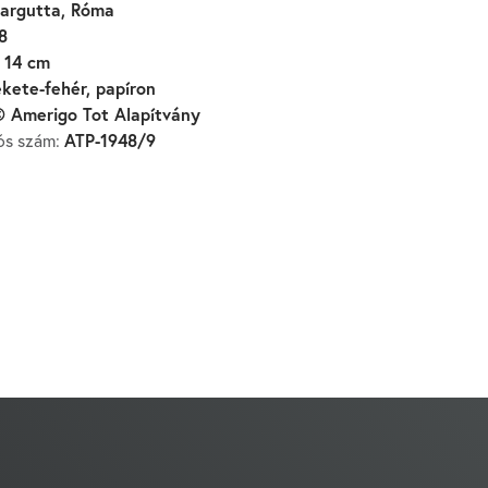
argutta, Róma
8
 14 cm
ekete-fehér, papíron
 Amerigo Tot Alapítvány
ATP-1948/9
iós szám: