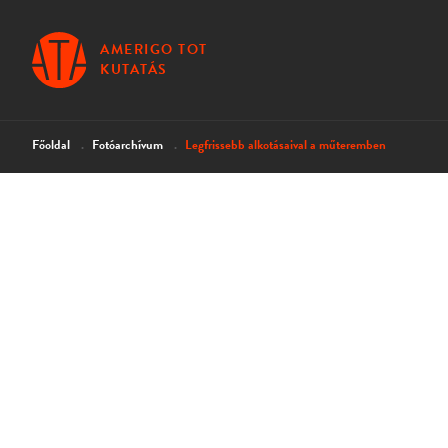
AMERIGO TOT
KUTATÁS
Főoldal
Fotóarchívum
Legfrissebb alkotásaival a műteremben