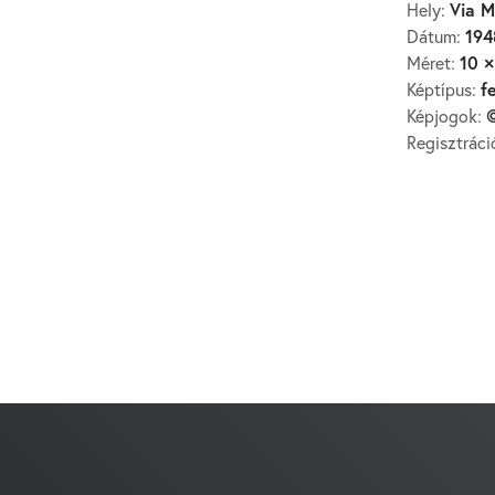
Via M
Hely:
194
Dátum:
10 ×
Méret:
f
Képtípus:
©
Képjogok:
Regisztrác