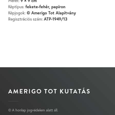
9 × 9 cm
Méret:
fekete-fehér, papíron
Képtípus:
© Amerigo Tot Alapítvány
Képjogok:
ATP-1949/13
Regisztrációs szám:
AMERIGO TOT KUTATÁS
© A honlap jogvédelem alatt áll.