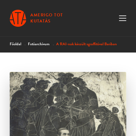
AMERIGO TOT
KUTATÁS
Főoldal
Fotóarchívum
A RAI-nak készült sgraffitóval Bariban