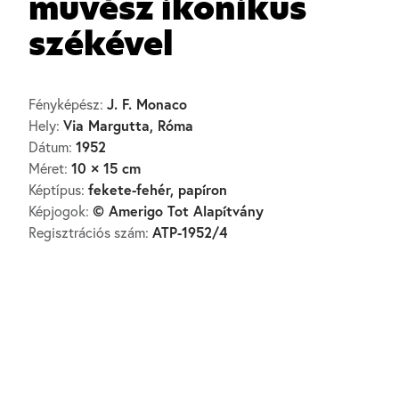
művész ikonikus
székével
J. F. Monaco
Fényképész:
Via Margutta, Róma
Hely:
1952
Dátum:
10 × 15 cm
Méret:
fekete-fehér, papíron
Képtípus:
© Amerigo Tot Alapítvány
Képjogok:
ATP-1952/4
Regisztrációs szám: