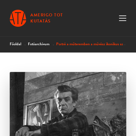
AMERIGO TOT
KUTATÁS
Főoldal
Fotóarchívum
Portré a műteremben a művész ikonikus székével