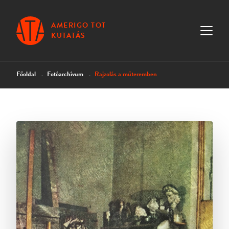
AMERIGO TOT
KUTATÁS
Főoldal
Fotóarchívum
Rajzolás a műteremben