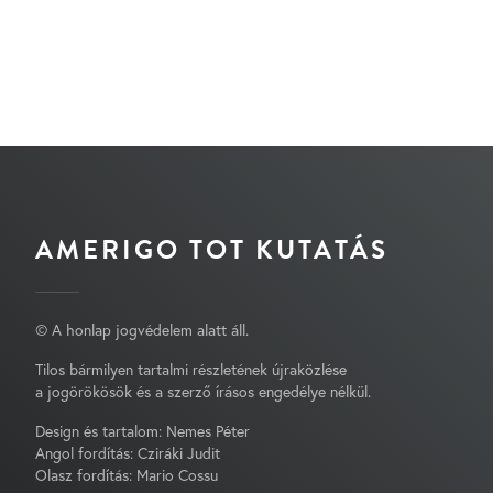
AMERIGO TOT KUTATÁS
© A honlap jogvédelem alatt áll.
Tilos bármilyen tartalmi részletének újraközlése
a jogörökösök és a szerző írásos engedélye nélkül.
Design és tartalom: Nemes Péter
Angol fordítás: Cziráki Judit
Olasz fordítás: Mario Cossu