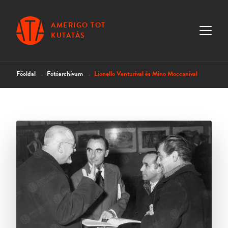
AMERIGO TOT
KUTATÁS
Főoldal
Fotóarchívum
Lionello Venturival és Mino Moccanival