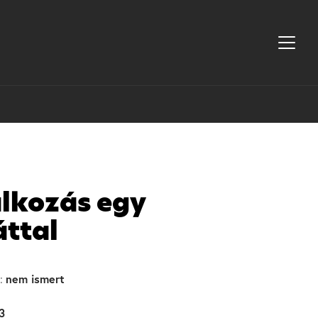
álkozás egy
áttal
nem ismert
:
3