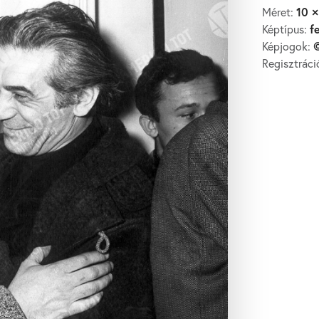
10 ×
Méret:
f
Képtípus:
©
Képjogok:
Regisztrác