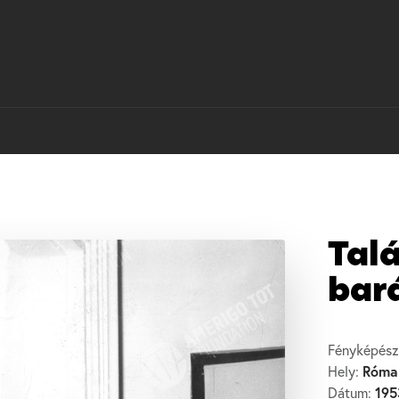
Tal
bar
Fényképész
Róma
Hely:
195
Dátum: