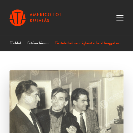
AMERIGO TOT
KUTATÁS
Főoldal
Fotóarchívum
Tiszteletbeli vendégként a fiatal lengyel művészek kiállításán Rómában