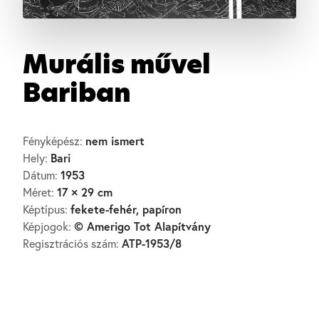
Murális művel
Bariban
nem ismert
Fényképész:
Bari
Hely:
1953
Dátum:
17 × 29 cm
Méret:
fekete-fehér, papíron
Képtípus:
© Amerigo Tot Alapítvány
Képjogok:
ATP-1953/8
Regisztrációs szám: