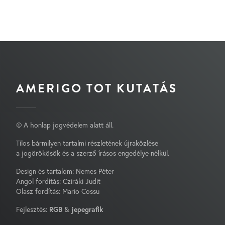
AMERIGO TOT KUTATÁS
© A honlap jogvédelem alatt áll.
Tilos bármilyen tartalmi részletének újraközlése
a jogörökösök és a szerző írásos engedélye nélkül.
Design és tartalom: Nemes Péter
Angol fordítás: Cziráki Judit
Olasz fordítás: Mario Cossu
Fejlesztés:
RGB
&
jepegrafik