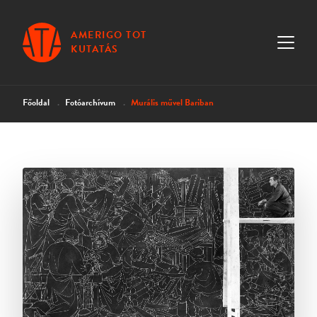
AMERIGO TOT
KUTATÁS
Főoldal
Fotóarchívum
Murális művel Bariban