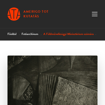
AMERIGO TOT
KUTATÁS
Főoldal
Fotóarchívum
A Földművelésügyi Minisztérium számára készített domborművel