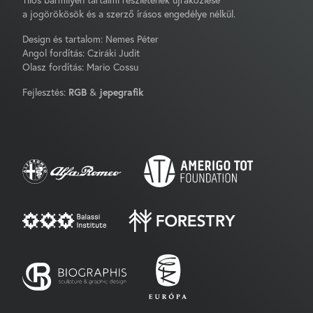
Tilos bármilyen tartalmi részletének újraközlése
a jogörökösök és a szerző írásos engedélye nélkül.
Design és tartalom: Nemes Péter
Angol fordítás: Cziráki Judit
Olasz fordítás: Mario Cossu
Fejlesztés:
RGB
&
jepegrafik