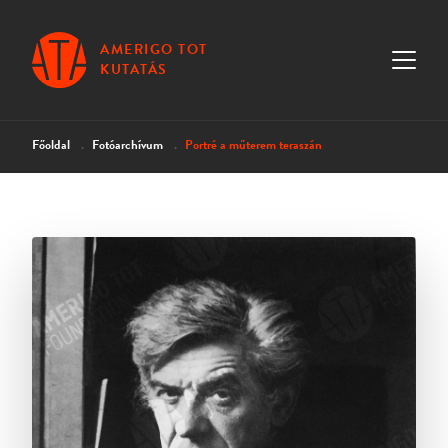
AMERIGO TOT
KUTATÁS
Főoldal
Fotóarchívum
Portré a műterem teraszán