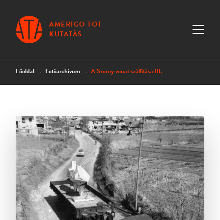
AMERIGO TOT
KUTATÁS
Főoldal
Fotóarchívum
A Szörny vonat szállítása III.