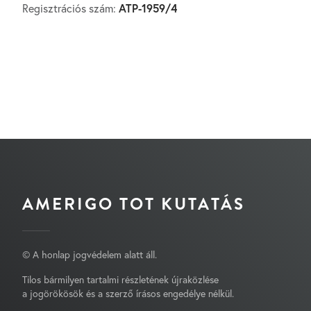
ATP-1959/4
Regisztrációs szám:
AMERIGO TOT KUTATÁS
© A honlap jogvédelem alatt áll.
Tilos bármilyen tartalmi részletének újraközlése
a jogörökösök és a szerző írásos engedélye nélkül.