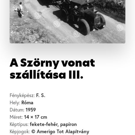
A Szörny vonat
szállítása III.
F. S.
Fényképész:
Róma
Hely:
1959
Dátum:
14 × 17 cm
Méret:
fekete-fehér, papíron
Képtípus:
© Amerigo Tot Alapítvány
Képjogok: