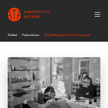
AMERIGO TOT
KUTATÁS
Főoldal
Fotóarchívum
Kay Nielsonnal és Chris Cannonnal