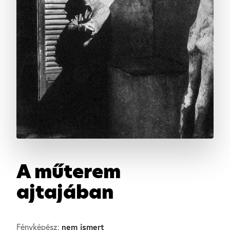
A műterem
ajtajában
nem ismert
Fényképész: