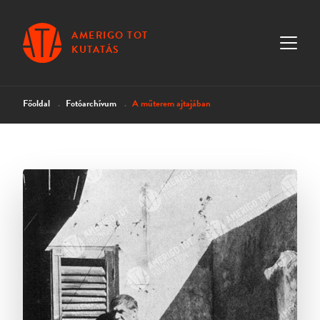
AMERIGO TOT
KUTATÁS
Főoldal
Fotóarchívum
A műterem ajtajában