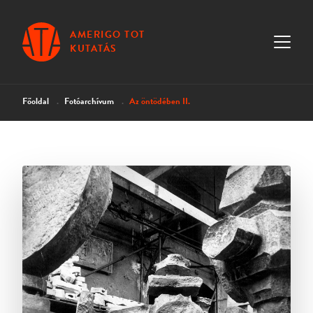
AMERIGO TOT
KUTATÁS
Főoldal
Fotóarchívum
Az öntödében II.