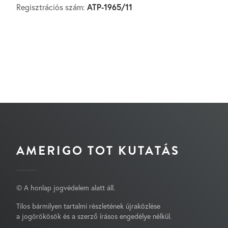
ATP-1965/11
Regisztrációs szám:
AMERIGO TOT KUTATÁS
© A honlap jogvédelem alatt áll.
Tilos bármilyen tartalmi részletének újraközlése
a jogörökösök és a szerző írásos engedélye nélkül.