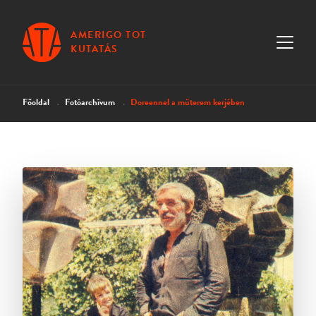
AMERIGO TOT
KUTATÁS
Főoldal
Fotóarchívum
Doreennel a műterem kerjében