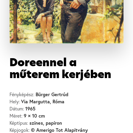
Doreennel a
műterem kerjében
Bürger Gertrúd
Fényképész:
Via Margutta, Róma
Hely:
1965
Dátum:
9 × 10 cm
Méret:
színes, papíron
Képtípus:
© Amerigo Tot Alapítvány
Képjogok: