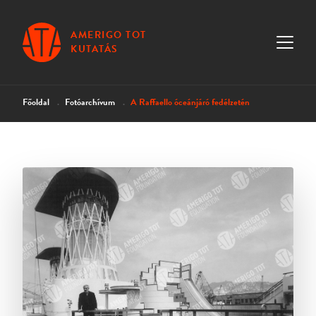
AMERIGO TOT
KUTATÁS
Főoldal
Fotóarchívum
A Raffaello óceánjáró fedélzetén