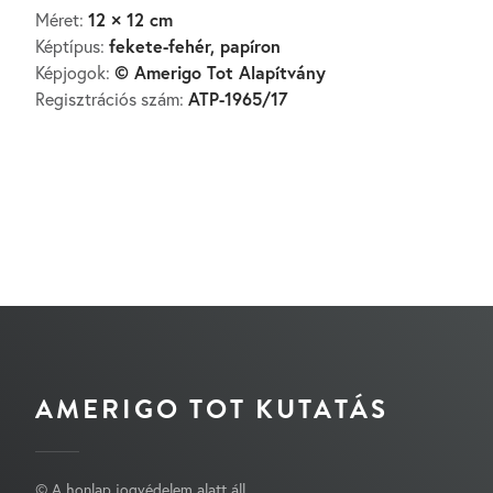
12 × 12 cm
Méret:
fekete-fehér, papíron
Képtípus:
© Amerigo Tot Alapítvány
Képjogok:
ATP-1965/17
Regisztrációs szám:
AMERIGO TOT KUTATÁS
© A honlap jogvédelem alatt áll.