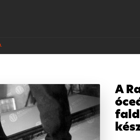
I.
A Ra
óce
fal
kész