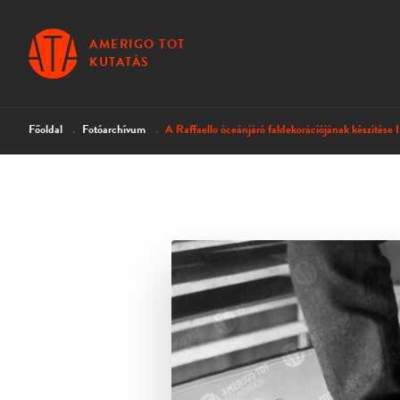
AMERIGO TOT
KUTATÁS
Főoldal
Fotóarchívum
A Raffaello óceánjáró faldekorációjának készítése I