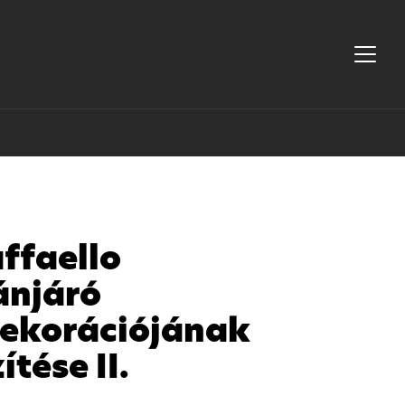
ffaello
ánjáró
dekorációjának
ítése II.