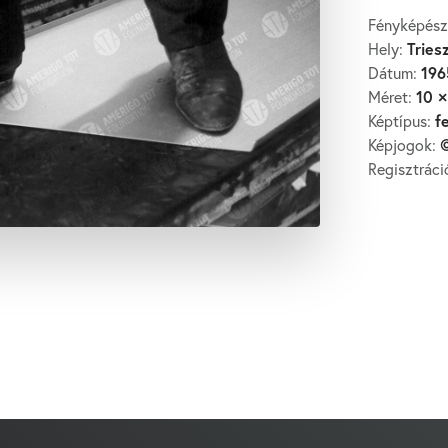
Fényképész
Tries
Hely:
196
Dátum:
10 ×
Méret:
f
Képtípus:
©
Képjogok:
Regisztrác