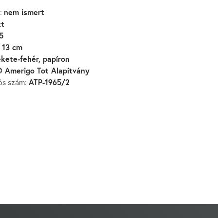
nem ismert
:
zt
5
 13 cm
ekete-fehér, papíron
 Amerigo Tot Alapítvány
ATP-1965/2
iós szám: