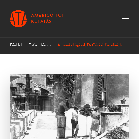
AMERIGO TOT
KUTATÁS
Főoldal
Fotóarchívum
Az unokahúgával, Dr Cziráki Józsefné, Jutkával és A Föld füle és A kagyló I-II. című szobrokkal II.