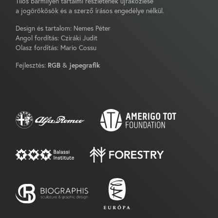
Tilos bármilyen tartalmi részletének újraközlése
a jogörökösök és a szerző írásos engedélye nélkül.
Design és tartalom: Nemes Péter
Angol fordítás: Cziráki Judit
Olasz fordítás: Mario Cossu
Fejlesztés:
RGB
&
jepegrafik