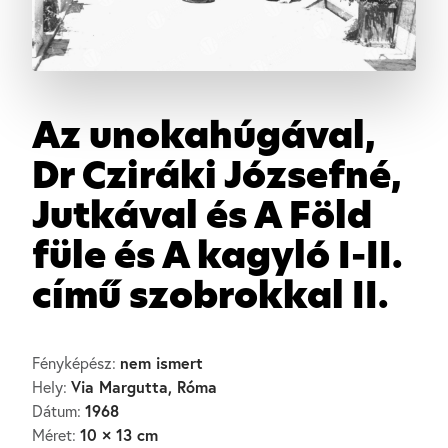
Az unokahúgával,
Dr Cziráki Józsefné,
Jutkával és A Föld
füle és A kagyló I-II.
című szobrokkal II.
nem ismert
Fényképész:
Via Margutta, Róma
Hely:
1968
Dátum:
10 × 13 cm
Méret: