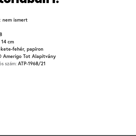
toriában I.
nem ismert
:
8
 14 cm
ekete-fehér, papíron
 Amerigo Tot Alapítvány
ATP-1968/21
iós szám: