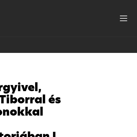
gyivel,
 Tiborral és
onokkal