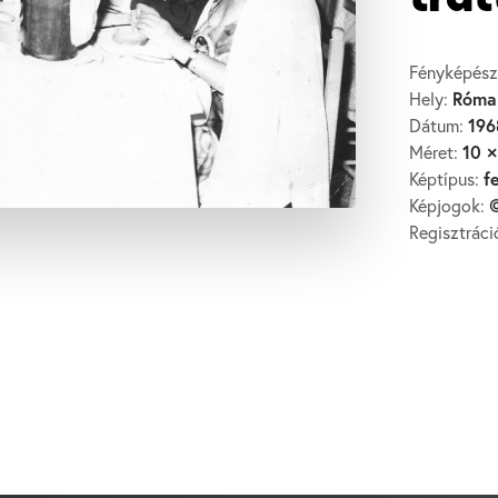
trat
Fényképész
Róma
Hely:
196
Dátum:
10 ×
Méret:
f
Képtípus:
©
Képjogok:
Regisztrác