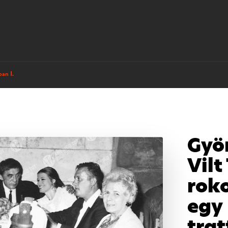
ban I.
Györ
Vilt
rok
egy