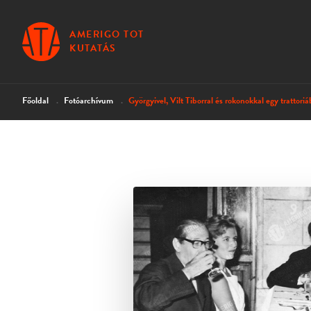
AMERIGO TOT
KUTATÁS
Főoldal
Fotóarchívum
Györgyivel, Vilt Tiborral és rokonokkal egy trattoriá