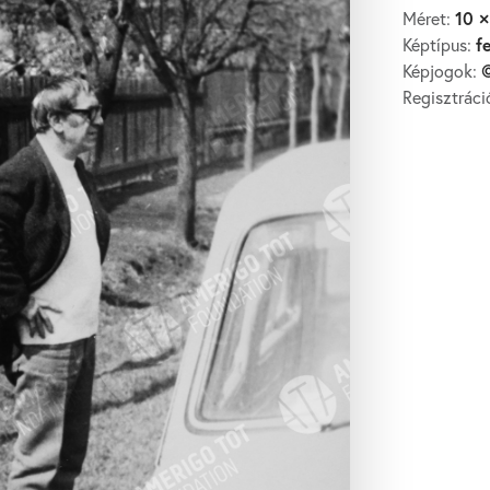
10 ×
Méret:
f
Képtípus:
©
Képjogok:
Regisztrác