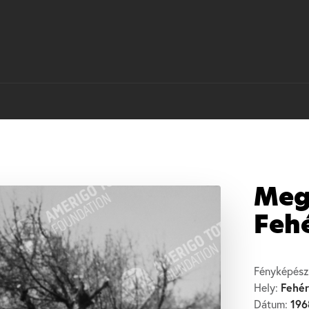
Meg
Feh
Fényképész
Fehér
Hely:
196
Dátum: