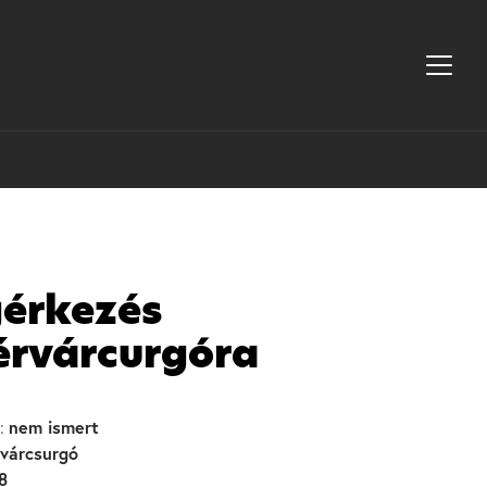
érkezés
érvárcurgóra
nem ismert
:
várcsurgó
8