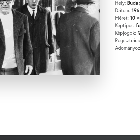
Buda
Hely:
196
Dátum:
10 ×
Méret:
f
Képtípus:
©
Képjogok:
Regisztrác
Adományo