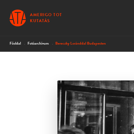
AMERIGO TOT
KUTATÁS
Főoldal
Fotóarchívum
Bereczky Loránddal Budapesten