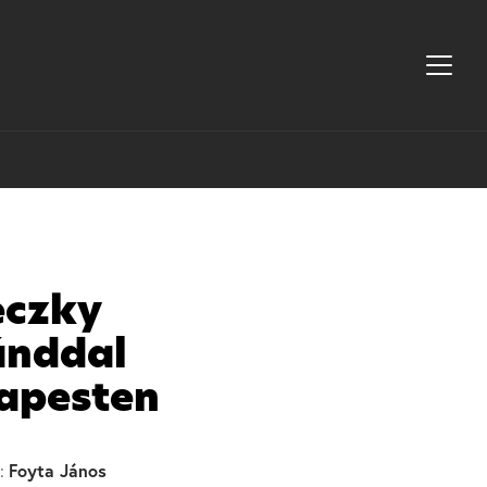
eczky
ánddal
apesten
Foyta János
: