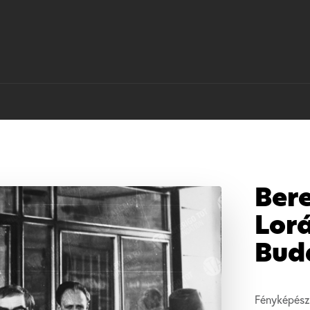
Ber
Lor
Bud
Fényképész