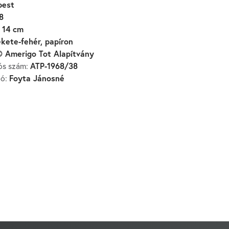
pest
8
 14 cm
ekete-fehér, papíron
 Amerigo Tot Alapítvány
ATP-1968/38
iós szám:
Foyta Jánosné
zó: