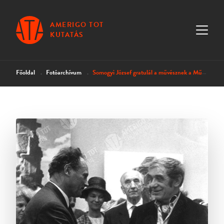
AMERIGO TOT
KUTATÁS
Főoldal
Fotóarchívum
Somogyi József gratulál a művésznek a Műcsarnokban