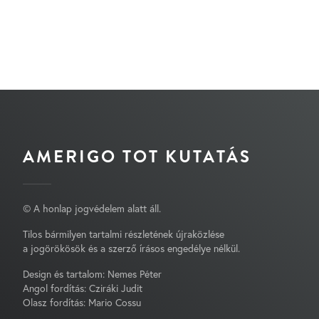
AMERIGO TOT KUTATÁS
© A honlap jogvédelem alatt áll.
Tilos bármilyen tartalmi részletének újraközlése
a jogörökösök és a szerző írásos engedélye nélkül.
Design és tartalom: Nemes Péter
Angol fordítás: Cziráki Judit
Olasz fordítás: Mario Cossu