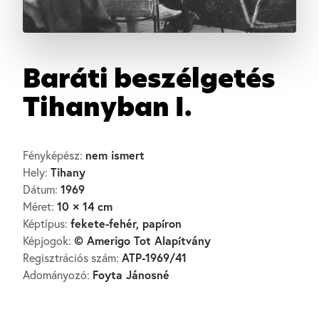
Baráti beszélgetés
Tihanyban I.
nem ismert
Fényképész:
Tihany
Hely:
1969
Dátum:
10 × 14 cm
Méret:
fekete-fehér, papíron
Képtípus:
© Amerigo Tot Alapítvány
Képjogok:
ATP-1969/41
Regisztrációs szám:
Foyta Jánosné
Adományozó: