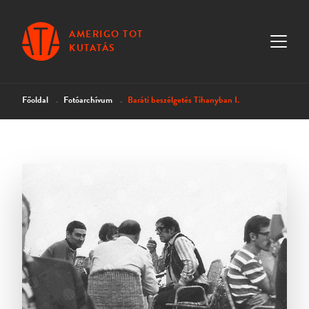
AMERIGO TOT
KUTATÁS
Főoldal
Fotóarchívum
Baráti beszélgetés Tihanyban I.