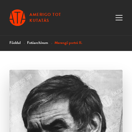
AMERIGO TOT
KUTATÁS
Főoldal
Fotóarchívum
Merengő portré II.