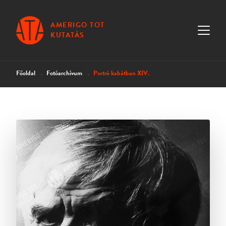
AMERIGO TOT
KUTATÁS
Főoldal
Fotóarchívum
Portré kabátban XIV.