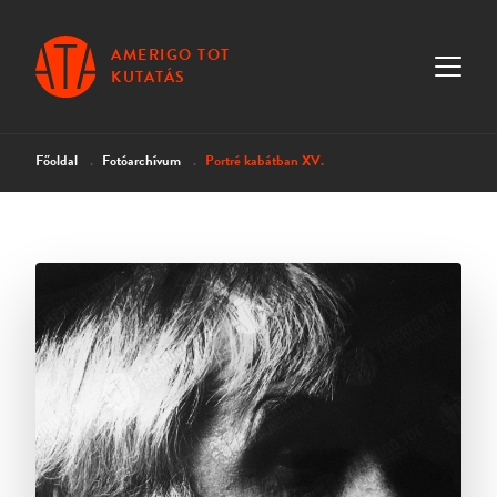
AMERIGO TOT
KUTATÁS
Főoldal
Fotóarchívum
Portré kabátban XV.