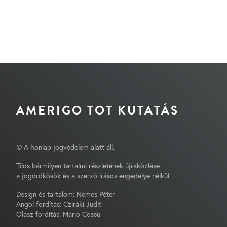
AMERIGO TOT KUTATÁS
© A honlap jogvédelem alatt áll.
Tilos bármilyen tartalmi részletének újraközlése
a jogörökösök és a szerző írásos engedélye nélkül.
Design és tartalom: Nemes Péter
Angol fordítás: Cziráki Judit
Olasz fordítás: Mario Cossu