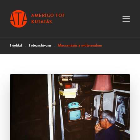
AMERIGO TOT
KUTATÁS
Főoldal
Fotóarchívum
Meccsnézés a műteremben