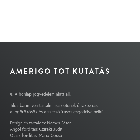
AMERIGO TOT KUTATÁS
© A honlap jogvédelem alatt áll.
Tilos bármilyen tartalmi részletének újraközlése
a jogörökösök és a szerző írásos engedélye nélkül.
Design és tartalom: Nemes Péter
Angol fordítás: Cziráki Judit
Olasz fordítás: Mario Cossu