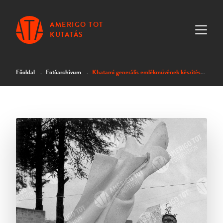
AMERIGO TOT
KUTATÁS
Főoldal
Fotóarchívum
Khatami generális emlékművének készítése VI.