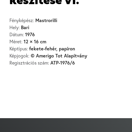
készítése VI.
Mastrorilli
Fényképész:
Bari
Hely:
1976
Dátum:
12 × 16 cm
Méret:
fekete-fehér, papíron
Képtípus:
© Amerigo Tot Alapítvány
Képjogok:
ATP-1976/6
Regisztrációs szám: