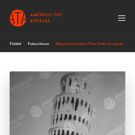
AMERIGO TOT
KUTATÁS
Főoldal
Fotóarchívum
Mészáros Dezsővel a Pisai Ferde Toronynál