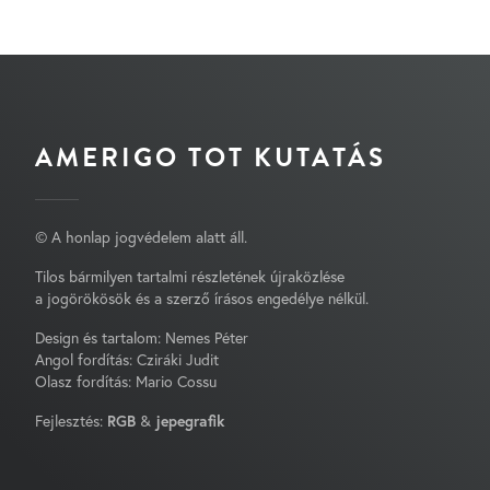
AMERIGO TOT KUTATÁS
© A honlap jogvédelem alatt áll.
Tilos bármilyen tartalmi részletének újraközlése
a jogörökösök és a szerző írásos engedélye nélkül.
Design és tartalom: Nemes Péter
Angol fordítás: Cziráki Judit
Olasz fordítás: Mario Cossu
Fejlesztés:
RGB
&
jepegrafik