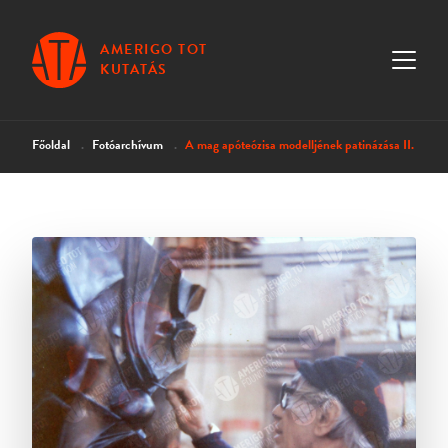
AMERIGO TOT
KUTATÁS
Főoldal
Fotóarchívum
A mag apóteózisa modelljének patinázása II.