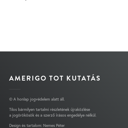
AMERIGO TOT KUTATÁS
© A honlap jogvédelem alatt áll.
Tilos bármilyen tartalmi részletének újraközlése
a jogörökösök és a szerző írásos engedélye nélkül.
Design és tartalom: Nemes Péter