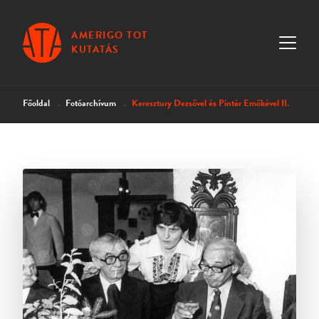
AMERIGO TOT
KUTATÁS
Főoldal
Fotóarchívum
Keresztury Dezsővel és Pintér Emőkével II.