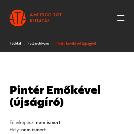
AMERIGO TOT
KUTATÁS
Főoldal
Fotóarchívum
Pintér Emőkével (újságíró)
Pintér Emőkével
(újságíró)
nem ismert
Fényképész:
nem ismert
Hely: