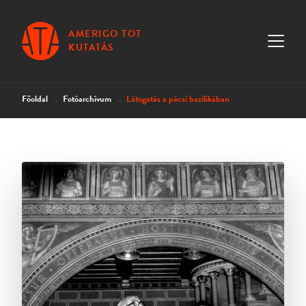
AMERIGO TOT
KUTATÁS
Főoldal
Fotóarchívum
Látogatás a pécsi bazilikában