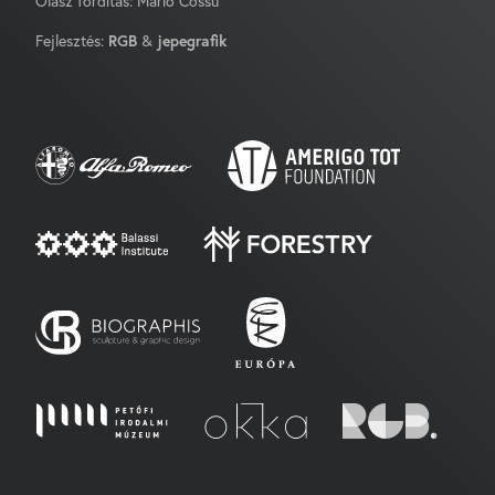
Olasz fordítás: Mario Cossu
Fejlesztés:
RGB
&
jepegrafik