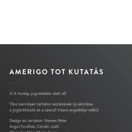
AMERIGO TOT KUTATÁS
© A honlap jogvédelem alatt áll.
Tilos bármilyen tartalmi részletének újraközlése
a jogörökösök és a szerző írásos engedélye nélkül.
Design és tartalom: Nemes Péter
Angol fordítás: Cziráki Judit