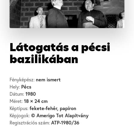
Látogatás a pécsi
bazilikában
nem ismert
Fényképész:
Pécs
Hely:
1980
Dátum:
18 × 24 cm
Méret:
fekete-fehér, papíron
Képtípus:
© Amerigo Tot Alapítvány
Képjogok:
ATP-1980/36
Regisztrációs szám: