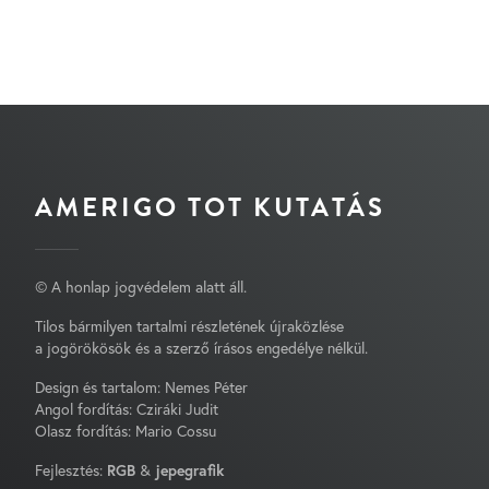
AMERIGO TOT KUTATÁS
© A honlap jogvédelem alatt áll.
Tilos bármilyen tartalmi részletének újraközlése
a jogörökösök és a szerző írásos engedélye nélkül.
Design és tartalom: Nemes Péter
Angol fordítás: Cziráki Judit
Olasz fordítás: Mario Cossu
Fejlesztés:
RGB
&
jepegrafik