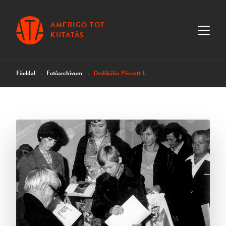
AMERIGO TOT
KUTATÁS
Főoldal
Fotóarchívum
Dedikálás Pécsett I.