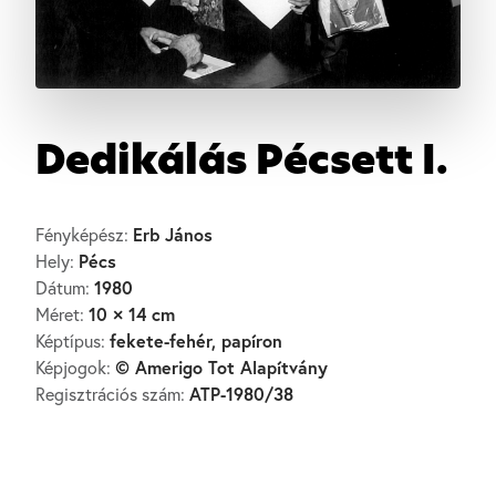
Dedikálás Pécsett I.
Erb János
Fényképész:
Pécs
Hely:
1980
Dátum:
10 × 14 cm
Méret:
fekete-fehér, papíron
Képtípus:
© Amerigo Tot Alapítvány
Képjogok:
ATP-1980/38
Regisztrációs szám: