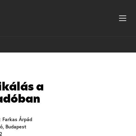
ikálás a
adóban
Farkas Árpád
:
ó, Budapest
2