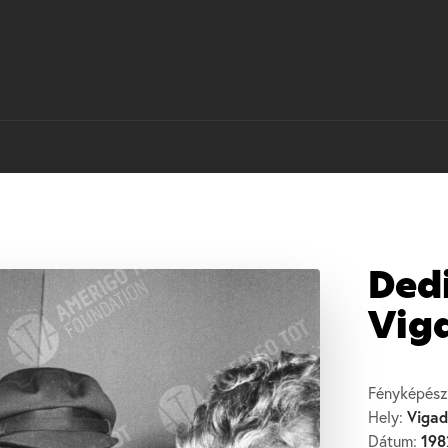
Ded
Vig
Fényképész
Vigad
Hely:
198
Dátum: