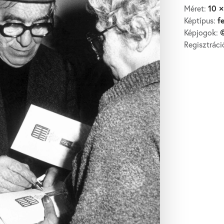
10 ×
Méret:
f
Képtípus:
©
Képjogok:
Regisztrác