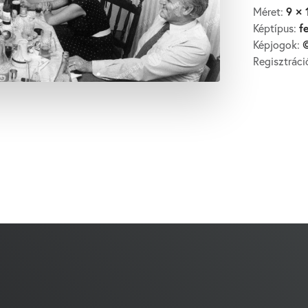
9 × 
Méret:
f
Képtípus:
©
Képjogok:
Regisztrác