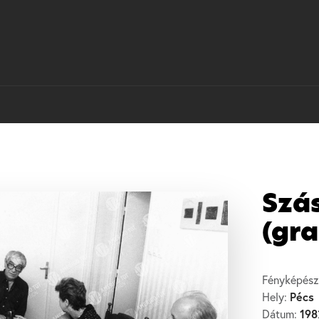
Szá
(gra
Fényképész
Pécs
Hely:
198
Dátum: