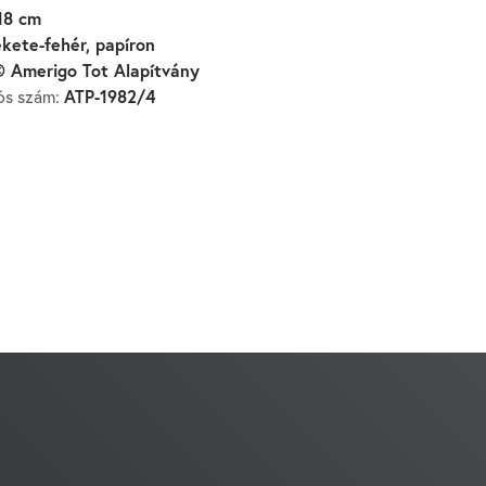
18 cm
ekete-fehér, papíron
 Amerigo Tot Alapítvány
ATP-1982/4
iós szám: