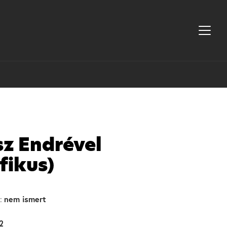
sz Endrével
fikus)
nem ismert
:
2