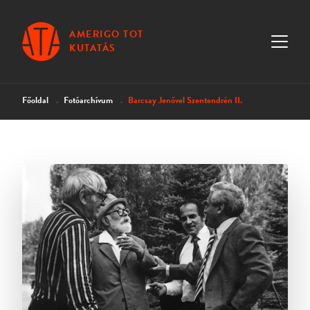
AMERIGO TOT
KUTATÁS
Főoldal
Fotóarchívum
Barcsay Jenővel Szentendrén II.