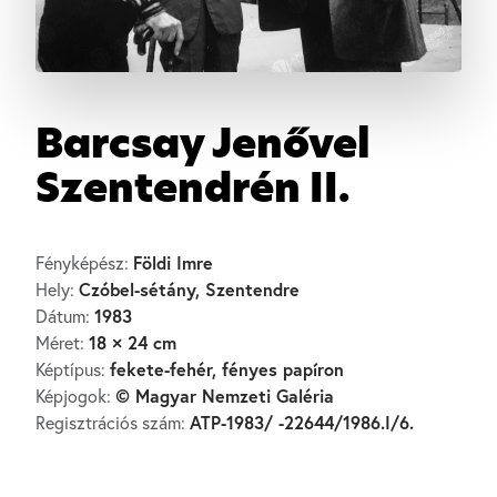
Barcsay Jenővel
Szentendrén II.
Földi Imre
Fényképész:
Czóbel-sétány, Szentendre
Hely:
1983
Dátum:
18 × 24 cm
Méret:
fekete-fehér, fényes papíron
Képtípus:
© Magyar Nemzeti Galéria
Képjogok:
ATP-1983/ -22644/1986.I/6.
Regisztrációs szám: