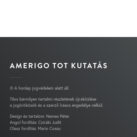
AMERIGO TOT KUTATÁS
© A honlap jogvédelem alatt áll.
Tilos bármilyen tartalmi részletének újraközlése
a jogörökösök és a szerző írásos engedélye nélkül.
Design és tartalom: Nemes Péter
Angol fordítás: Cziráki Judit
Olasz fordítás: Mario Cossu