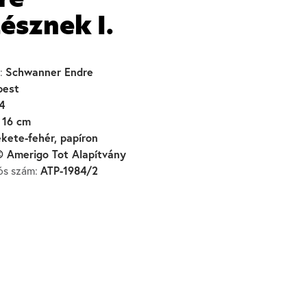
ré
észnek I.
Schwanner Endre
:
pest
4
 16 cm
ekete-fehér, papíron
 Amerigo Tot Alapítvány
ATP-1984/2
iós szám: