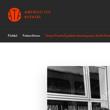
AMERIGO TOT
KUTATÁS
Főoldal
Fotóarchívum
Tavaszi Fesztivál plakett adományozása André Kert