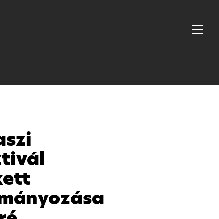
aszi
tivál
kett
mányozása