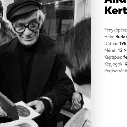
And
Kert
Fényképész
Buda
Hely:
198
Dátum:
12 ×
Méret:
f
Képtípus:
©
Képjogok:
Regisztrác