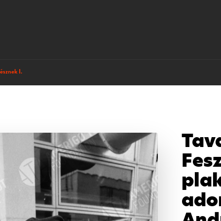
észnek I.
Tav
Fesz
pla
ado