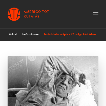
AMERIGO TOT
KUTATÁS
Főoldal
Fotóarchívum
Teniszlabda-terápia a Kútvölgyi kórházban