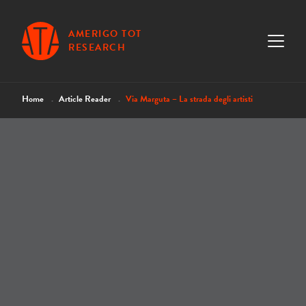
AMERIGO TOT
RESEARCH
Home
Article Reader
Via Marguta – La strada degli artisti