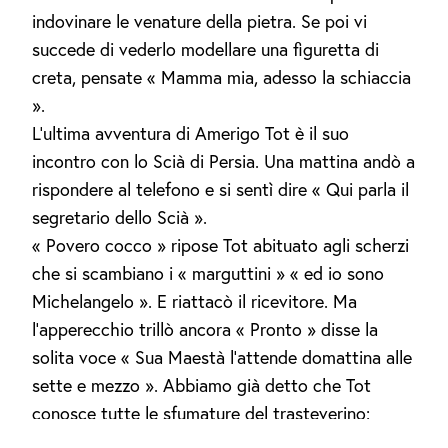
indovinare le venature della pietra. Se poi vi
succede di vederlo modellare una figuretta di
creta, pensate « Mamma mia, adesso la schiaccia
».
L’ultima avventura di Amerigo Tot è il suo
incontro con lo Scià di Persia. Una mattina andò a
rispondere al telefono e si sentì dire « Qui parla il
segretario dello Scià ».
« Povero cocco » ripose Tot abituato agli scherzi
che si scambiano i « marguttini » « ed io sono
Michelangelo ». E riattacò il ricevitore. Ma
l’apperecchio trillò ancora « Pronto » disse la
solita voce « Sua Maestà l’attende domattina alle
sette e mezzo ». Abbiamo già detto che Tot
conosce tutte le sfumature del trasteverino:
perciò ci risparmiamo di riportare la seconda