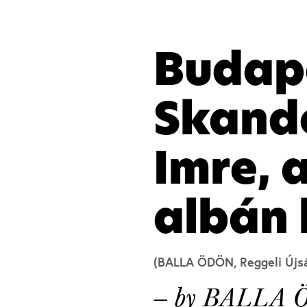
Budap
Skande
Imre, 
albán
(BALLA ÖDÖN, Reggeli Újsá
— by BALLA