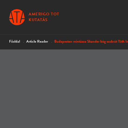
AMERIGO TOT
KUTATÁS
Főoldal
Article Reader
Budapesten mintázza Skander bég szobrát Tóth Im