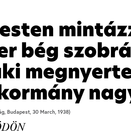
esten mintáz
r bég szobrá
aki megnyerte
 kormány nag
g, Budapest, 30 March, 1938)
 ÖDÖN