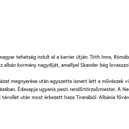
agyar tehetség indult el a karrier útján: Tóth Imre, Rómá
 albán kormány nagydíját, amellyel Skander bég lovasszo
yázat megnyerése után egyszette ismert lett a művészek v
házában. Édesapja ugyanis pesti rendőrtörzsőrmester. A N
vi távollét után most érkezett haza Tiranából, Albánia főv
szágot különös közelről érdeklő királyi esküvő miatt.
sból jöttem Budapestre, hogy meglátogassam szüleimet – m
irály vendége voltam és hamarosan vissza is térek Albániá