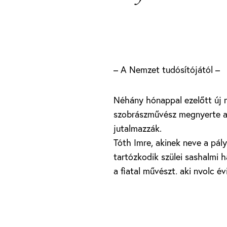
– A Nemzet tudósítójától –
Néhány hónappal ezelőtt új m
szobrászművész megnyerte az
jutalmazzák.
Tóth Imre, akinek neve a pál
tartózkodik szülei sashalmi 
a fiatal művészt, aki nyolc é
ünnepi lázban ég, a Magyaror
– Egyenesen az albán főváro
Tiranában egy ideig I. Zog k