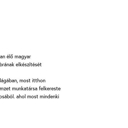
ban élő magyar
brának elkészítését
ilágában, most itthon
emzet munkatársa felkereste
árosából, ahol most mindenki
ondja a fiatal szobrász.
ba. A pályázaton amelynek