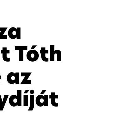
za
t Tóth
 az
ydíját