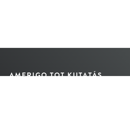
AMERIGO TOT KUTATÁS
© A honlap jogvédelem alatt áll.
Tilos bármilyen tartalmi részletének újraközlése
a jogörökösök és a szerző írásos engedélye nélkül.
Design és tartalom: Nemes Péter
Angol fordítás: Cziráki Judit