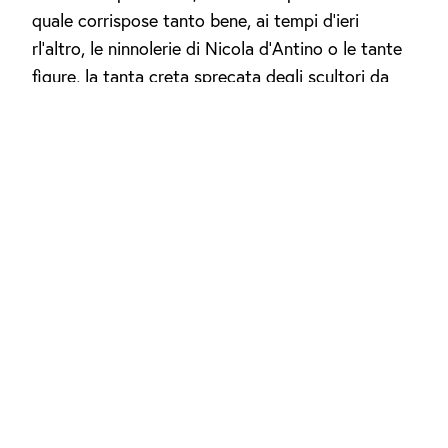
quale corrispose tanto bene, ai tempi d'ieri
rl'altro, le ninnolerie di Nicola d'Antino o le tante
figure, la tanta creta sprecata degli scultori da
statue da giardino o da pubblici monumenti o da
cimiteri, ecc. Chè se la serqua dei molti inutili
tquadri è assai vasta, di numero ancor più vasta è
quella delle inutili statue. A me il « torso »
modellato da Amerigo Tot con un vigore che
inutilmente si potrebbe ricercare anche in
celebrate statuarie 'quali quelle del — a suo
tempo — fin troppo celebrato Rodin, piacque nel
suo castello di sangue e di ossa, piacque come
pezzo di sana natura. Vi udii scorrere la linfa
materna e vi intesi la voce della creazione. Vi
notai non la bellezza della Venere anadiomene, nè
la bellezza della Venere ma una bellezza umana e