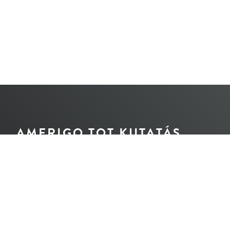
AMERIGO TOT KUTATÁS
© A honlap jogvédelem alatt áll.
Tilos bármilyen tartalmi részletének újraközlése
a jogörökösök és a szerző írásos engedélye nélkül.
Design és tartalom: Nemes Péter
Angol fordítás: Cziráki Judit